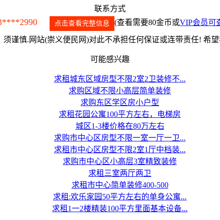
联系方式
3****2990
(查看需要80金币或
VIP会员可
点击查看完整信息
须谨慎.网站(崇义便民网)对此不承担任何保证或连带责任! 希
可能感兴趣
求租城东区域房型不限2室2卫装修不...
求购区域不限小高层简单装修
求购东区学区房小户型
求租花园公寓100平方左右，电梯房
城区1-3楼价格在80万左右
求购市中心区房型不限一室一厅一卫...
求租市中心区房型不限2室1厅中档装...
求购市中心区小高层3室精致装修
求租三室两厅两卫
求租市中心简单装修400-500
求租:欢乐家园50平方左右的单身公寓...
求租1一2楼精装100平方里面基本设备...