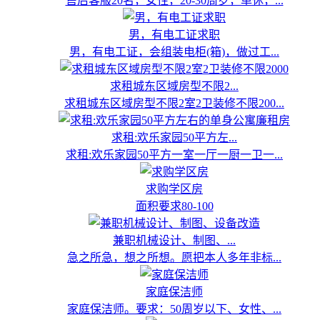
售后客服20名，女性，20-30周岁，单休，...
男，有电工证求职
男，有电工证，会组装电柜(箱)，做过工...
求租城东区域房型不限2...
求租城东区域房型不限2室2卫装修不限200...
求租:欢乐家园50平方左...
求租:欢乐家园50平方一室一厅一厨一卫一...
求购学区房
面积要求80-100
兼职机械设计、制图、...
急之所急，想之所想。愿把本人多年非标...
家庭保洁师
家庭保洁师。要求：50周岁以下、女性、...