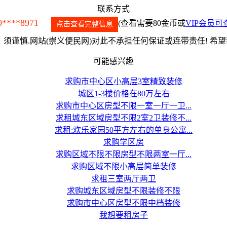
联系方式
0****8971
(查看需要80金币或
VIP会员可
点击查看完整信息
须谨慎.网站(崇义便民网)对此不承担任何保证或连带责任! 希
可能感兴趣
求购市中心区小高层3室精致装修
城区1-3楼价格在80万左右
求购市中心区房型不限一室一厅一卫...
求租城东区域房型不限2室2卫装修不...
求租:欢乐家园50平方左右的单身公寓...
求购学区房
求购区域不限不限房型不限两室一厅...
求购区域不限小高层简单装修
求租三室两厅两卫
求购城东区域房型不限装修不限
求购市中心区房型不限中档装修
我想要租房子