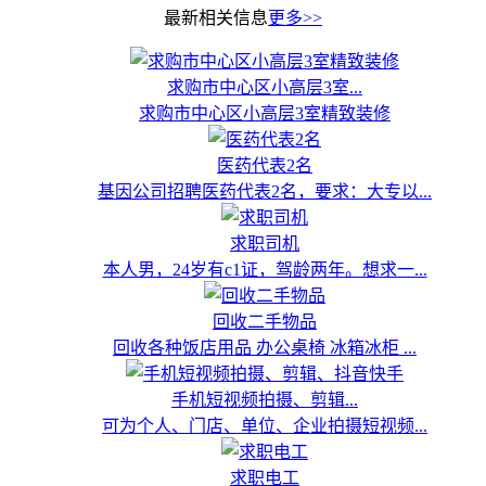
最新相关信息
更多>>
求购市中心区小高层3室...
求购市中心区小高层3室精致装修
医药代表2名
基因公司招聘医药代表2名，要求：大专以...
求职司机
本人男，24岁有c1证，驾龄两年。想求一...
回收二手物品
回收各种饭店用品 办公桌椅 冰箱冰柜 ...
手机短视频拍摄、剪辑...
可为个人、门店、单位、企业拍摄短视频...
求职电工